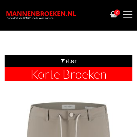
0
Filter
Korte Broeken